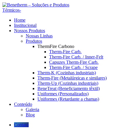
Home
Institucional
Nossos Produtos
Nossas Linhas
Produtos
ThermFire Carbono
Therm-Fire Carb.
Therm-Fire Carb. / Inner-Felt
Capuzes Therm-Fire Carb.
Therm-Fire Carb. / Scrape
Therm-K (Cozinhas industriais)
Therm-Fire (Metalúrgicas e similares)
Therm-Up (Cozinhas industriais)
BeneTreat (Beneficiamento têxtil)
Uniformes (Personalizados)
Uniformes (Retardante a chamas)
Conteúdo
Galeria
Blog
Contato