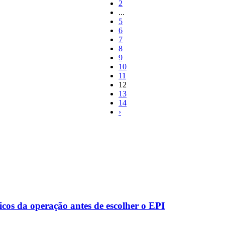
2
...
5
6
7
8
9
10
11
12
13
14
›
ticos da operação antes de escolher o EPI