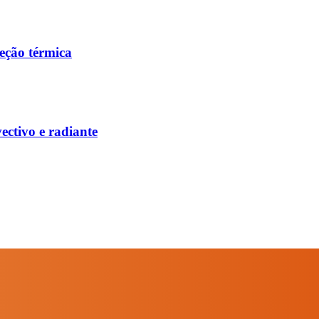
eção térmica
ectivo e radiante